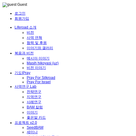
Guest
로그인
회원가입
Liferoad 소개
비전
사역 연혁
협력 및 후원
이야기와 갤러리
복음과 비전
메시아 이야기
Masih hikoyasi (uz)
비전 이야기
기도|Pray
Pray For Silkroad
Pray For Israel
사역연구 Lab
전략연구
지역연구
사례연구
BAM 칼럼
이야기
좋은말 카드
프로젝트 v2.0
SeedBAM
세미나