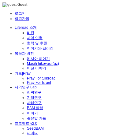
Guest
로그인
회원가입
Liferoad 소개
비전
사역 연혁
협력 및 후원
이야기와 갤러리
복음과 비전
메시아 이야기
Masih hikoyasi (uz)
비전 이야기
기도|Pray
Pray For Silkroad
Pray For Israel
사역연구 Lab
전략연구
지역연구
사례연구
BAM 칼럼
이야기
좋은말 카드
프로젝트 v2.0
SeedBAM
세미나