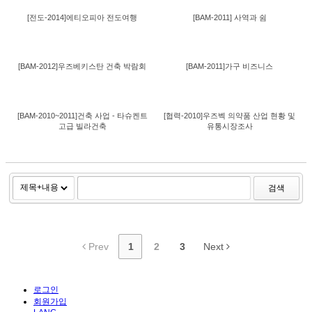
[전도-2014]에티오피아 전도여행
[BAM-2011] 사역과 쉼
[BAM-2012]우즈베키스탄 건축 박람회
[BAM-2011]가구 비즈니스
[BAM-2010~2011]건축 사업 - 타슈켄트
[협력-2010]우즈벡 의약품 산업 현황 및
고급 빌라건축
유통시장조사
검색
Prev
1
2
3
Next
로그인
회원가입