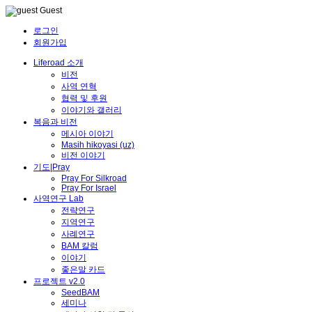
Guest
로그인
회원가입
Liferoad 소개
비전
사역 연혁
협력 및 후원
이야기와 갤러리
복음과 비전
메시아 이야기
Masih hikoyasi (uz)
비전 이야기
기도|Pray
Pray For Silkroad
Pray For Israel
사역연구 Lab
전략연구
지역연구
사례연구
BAM 칼럼
이야기
좋은말 카드
프로젝트 v2.0
SeedBAM
세미나