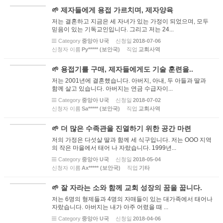
🌱 제자들에게 용접 가르치며, 제자양육
저는 결혼하고 지금은 세 자녀가 있는 가정이 되었으며, 모두
믿음이 있는 기독교인입니다. 그리고 저는 24...
Category
중앙아 U국
신청일
2018-07-06
신청자 이름
Ру***** (보안국)
직업
교회사역
🌱 용접기를 구매, 제자들에게도 기술 훈련을..
저는 2001년에 결혼했습니다. 아버지, 아내, 두 아들과 딸과
함께 살고 있습니다. 아버지는 연금 수급자이...
Category
중앙아 U국
신청일
2018-07-02
신청자 이름
Sa***** (보안국)
직업
교회사역
🌱 더 많은 수족관을 진열하기 위한 공간 마련
저의 가정은 다섯살 딸과 함께 세 식구입니다. 저는 OOO 지역
의 작은 마을에서 태어 나 자랐습니다. 1999년...
Category
중앙아 U국
신청일
2018-05-04
신청자 이름
Ах***** (보안국)
직업
기타
🌱 잘 자라는 소와 함께 교회 성장의 꿈을 꿉니다.
저는 6명의 형제들과 4명의 자매들이 있는 대가족에서 태어나
자랐습니다. 아버지는 내가 아주 어렸을 때 ...
Category
중앙아 U국
신청일
2018-04-06