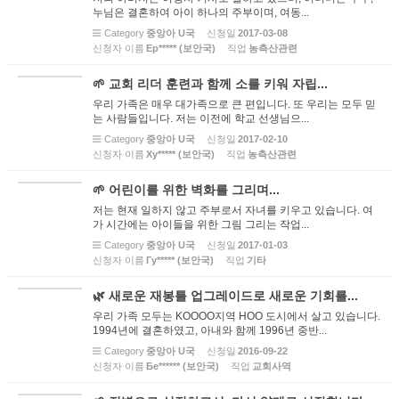
누님은 결혼하여 아이 하나의 주부이며, 여동...
Category
중앙아 U국
신청일
2017-03-08
신청자 이름
Ер***** (보안국)
직업
농측산관련
🌱 교회 리더 훈련과 함께 소를 키워 자립...
우리 가족은 매우 대가족으로 큰 편입니다. 또 우리는 모두 믿
는 사람들입니다. 저는 이전에 학교 선생님으...
Category
중앙아 U국
신청일
2017-02-10
신청자 이름
Ху***** (보안국)
직업
농측산관련
🌱 어린이를 위한 벽화를 그리며...
저는 현재 일하지 않고 주부로서 자녀를 키우고 있습니다. 여
가 시간에는 아이들을 위한 그림 그리는 작업...
Category
중앙아 U국
신청일
2017-01-03
신청자 이름
Гу***** (보안국)
직업
기타
🌿 새로운 재봉틀 업그레이드로 새로운 기회를...
우리 가족 모두는 KOOOO지역 HOO 도시에서 살고 있습니다.
1994년에 결혼하였고, 아내와 함께 1996년 중반...
Category
중앙아 U국
신청일
2016-09-22
신청자 이름
Бе****** (보안국)
직업
교회사역