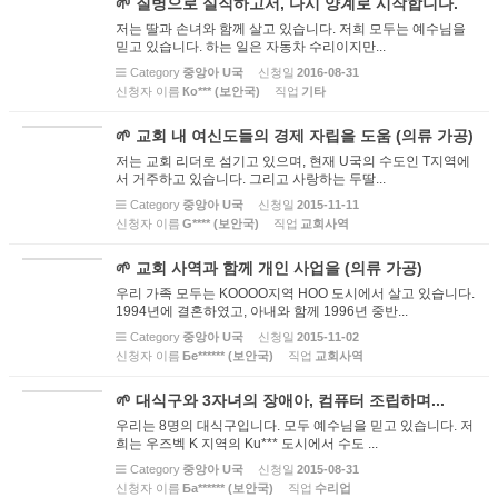
🌱 질병으로 실직하고서, 다시 양계로 시작합니다.
저는 딸과 손녀와 함께 살고 있습니다. 저희 모두는 예수님을
믿고 있습니다. 하는 일은 자동차 수리이지만...
Category
중앙아 U국
신청일
2016-08-31
신청자 이름
Ко*** (보안국)
직업
기타
🌱 교회 내 여신도들의 경제 자립을 도움 (의류 가공)
저는 교회 리더로 섬기고 있으며, 현재 U국의 수도인 T지역에
서 거주하고 있습니다. 그리고 사랑하는 두딸...
Category
중앙아 U국
신청일
2015-11-11
신청자 이름
G**** (보안국)
직업
교회사역
🌱 교회 사역과 함께 개인 사업을 (의류 가공)
우리 가족 모두는 KOOOO지역 HOO 도시에서 살고 있습니다.
1994년에 결혼하였고, 아내와 함께 1996년 중반...
Category
중앙아 U국
신청일
2015-11-02
신청자 이름
Бе****** (보안국)
직업
교회사역
🌱 대식구와 3자녀의 장애아, 컴퓨터 조립하며...
우리는 8명의 대식구입니다. 모두 예수님을 믿고 있습니다. 저
희는 우즈벡 K 지역의 Ku*** 도시에서 수도 ...
Category
중앙아 U국
신청일
2015-08-31
신청자 이름
Ба****** (보안국)
직업
수리업