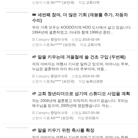
신청자 이름
Sh***** (보안국)
직업
교회사역
👑 세번째 참여, 더 많은 기회 (재봉틀 추가, 자동차
수리)
우리 가족 모두는 KOOOO지역 HOO 도시에서 살고 있습니다.
1994년에 결혼하였고, 아내와 함께 1996년 중반...
Category
중앙아 U국
신청일
2018-02-04
신청자 이름
Бе****** (보안국)
직업
교회사역
🌱 말을 키우는데 겨울철에 쓸 건초 구입 (두번째)
저의 아버지는 여행사 기사로 일하고 있으며, 어머니는 주부,
누님은 결혼하여 아이 하나의 주부이며, 여동...
Category
중앙아 U국
신청일
2018-01-08
신청자 이름
Ер***** (보안국)
직업
농측산관련
🌱 교회 청년리더으로 섬기며 스튜디오 사업을 계획
저는 2008년에 결혼했고 아직까지 자녀가 없습니다. 우리는
예수님을 믿으며, 2005년에 영접했습니다. 저는...
Category
중앙아 U국
신청일
2017-03-08
신청자 이름
Ай**** (보안국)
직업
프리랜서
🌱 말을 키우기 위한 축사를 확장
저의 아버지는 여행사 기사로 일하고 있으며, 어머니는 주부,