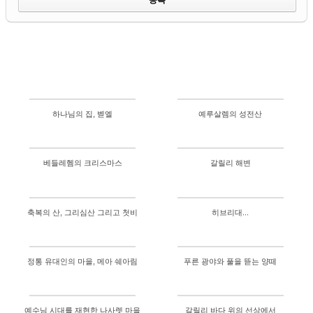
하나님의 집, 벧엘
예루살렘의 성전산
베들레헴의 크리스마스
갈릴리 해변
축복의 산, 그리심산 그리고 첫비
히브리대...
정통 유대인의 마을, 메아 쉐아림
푸른 광야와 풀을 뜯는 양떼
예수님 시대를 재현한 나사렛 마을
갈릴리 바다 위의 선상에서