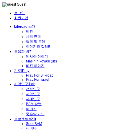
Guest
로그인
회원가입
Liferoad 소개
비전
사역 연혁
협력 및 후원
이야기와 갤러리
복음과 비전
메시아 이야기
Masih hikoyasi (uz)
비전 이야기
기도|Pray
Pray For Silkroad
Pray For Israel
사역연구 Lab
전략연구
지역연구
사례연구
BAM 칼럼
이야기
좋은말 카드
프로젝트 v2.0
SeedBAM
세미나