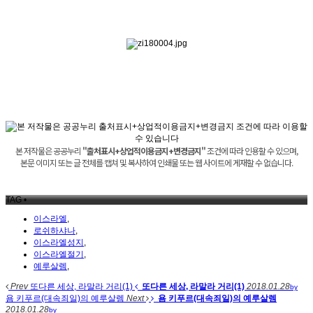
본 저작물은 공공누리
"출처표시+상업적이용금지+변경금지"
조건에 따라 인용할 수 있으며,
본문 이미지 또는 글 전체를 캡쳐 및 복사하여 인쇄물 또는 웹 사이트에 게재할 수 없습니다.
TAG •
이스라엘
,
로쉬하샤나
,
이스라엘성지
,
이스라엘절기
,
예루살렘
,
Prev
또다른 세상, 라말라 거리(1)
또다른 세상, 라말라 거리(1)
2018.01.28
by
욤 키푸르(대속죄일)의 예루살렘
Next
욤 키푸르(대속죄일)의 예루살렘
2018.01.28
by