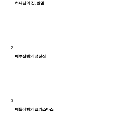
하나님의 집, 벧엘
예루살렘의 성전산
베들레헴의 크리스마스