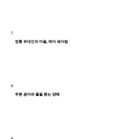
정통 유대인의 마을, 메아 쉐아림
푸른 광야와 풀을 뜯는 양떼