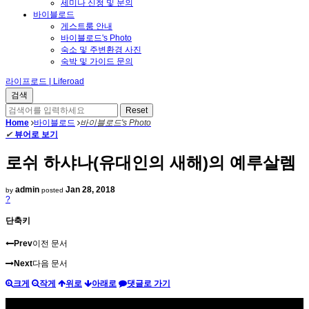
세미나 신청 및 문의
바이블로드
게스트룸 안내
바이블로드's Photo
숙소 및 주변환경 사진
숙박 및 가이드 문의
라이프로드 | Liferoad
Home
바이블로드
바이블로드's Photo
✔
뷰어로 보기
로쉬 하샤나(유대인의 새해)의 예루살렘
admin
Jan 28, 2018
by
posted
?
단축키
Prev
이전 문서
Next
다음 문서
크게
작게
위로
아래로
댓글로 가기