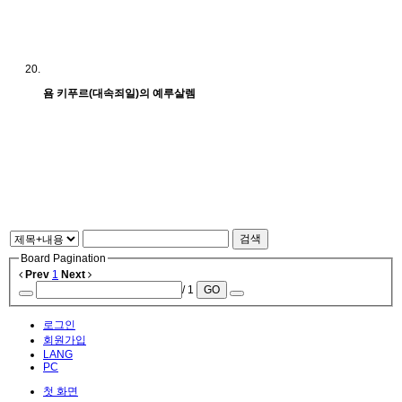
욤 키푸르(대속죄일)의 예루살렘
검색
Board Pagination
Prev
1
Next
/ 1
GO
로그인
회원가입
LANG
PC
첫 화면