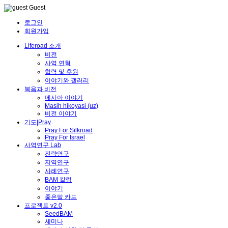
Guest
로그인
회원가입
Liferoad 소개
비전
사역 연혁
협력 및 후원
이야기와 갤러리
복음과 비전
메시아 이야기
Masih hikoyasi (uz)
비전 이야기
기도|Pray
Pray For Silkroad
Pray For Israel
사역연구 Lab
전략연구
지역연구
사례연구
BAM 칼럼
이야기
좋은말 카드
프로젝트 v2.0
SeedBAM
세미나