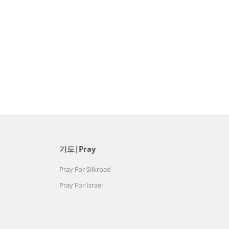
기도|Pray
Pray For Silkroad
Pray For Israel