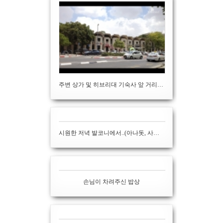
주변 상가 및 히브리대 기숙사 앞 거리 (걸어서 2-3분 거리)
시원한 저녁 발코니에서..(아나돗, 사해, 느보산이 한 눈에)
손님이 차려주신 밥상