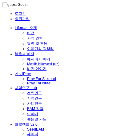
Guest
로그인
Sketchbook5, 스케치북5
회원가입
Liferoad 소개
비전
사역 연혁
협력 및 후원
이야기와 갤러리
복음과 비전
Sketchbook5, 스케치북5
메시아 이야기
Masih hikoyasi (uz)
비전 이야기
기도|Pray
Pray For Silkroad
Pray For Israel
사역연구 Lab
전략연구
지역연구
사례연구
BAM 칼럼
이야기
좋은말 카드
프로젝트 v2.0
SeedBAM
세미나