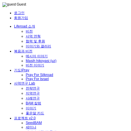
Guest
로그인
회원가입
Liferoad 소개
비전
사역 연혁
협력 및 후원
이야기와 갤러리
복음과 비전
메시아 이야기
Masih hikoyasi (uz)
비전 이야기
기도|Pray
Pray For Silkroad
Pray For Israel
사역연구 Lab
전략연구
지역연구
사례연구
BAM 칼럼
이야기
좋은말 카드
프로젝트 v2.0
SeedBAM
세미나