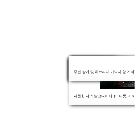
주변 상가 및 히브리대 기숙사 앞 거리 (
손님이 차려주신 밥상
수제 오뎅, 그리고 오뎅국, 오뎅 떡볶이
여름밤 하늘의 별과 유대광야, 요르단까
발코니에서의 바베큐 - 고등어, 삼겹살
바로 옆에 있는 어린이 놀이터
어린이와 함께는 편하게
또하나의 식구, 이스라엘 거북이
사해가 보이는 가을 아침
프렌치 힐과 히브리대 전경
저녁 해가 저무는 풍경과 히브리대
다용도형 거실과 발코니
안전하고 아담한 입구
게스트 룸 사진
발코니에서 바라보는 해가 뜨는 아침 
시원한 저녁 발코니에서..(아나돗, 사해,