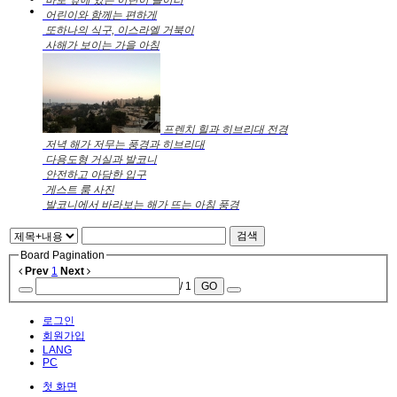
어린이와 함께는 편하게
또하나의 식구, 이스라엘 거북이
사해가 보이는 가을 아침
프렌치 힐과 히브리대 전경
저녁 해가 저무는 풍경과 히브리대
다용도형 거실과 발코니
안전하고 아담한 입구
게스트 룸 사진
발코니에서 바라보는 해가 뜨는 아침 풍경
검색
Board Pagination
Prev
1
Next
/ 1
GO
로그인
회원가입
LANG
PC
첫 화면