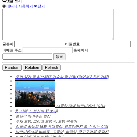
댓글 쓰기
에디터 사용하기
닫기
글쓴이
비밀번호
이메일 주소
홈페이지
Random
Rotation
Refresh
주변 상가 및 히브리대 기숙사 앞 거리 (걸어서 2-3분 거리)
시원한 저녁 발코니에서..(아나
돗, 사해, 느보산이 한 눈에)
손님이 차려주신 밥상
수제 오뎅, 그리고 오뎅국, 오뎅 떡볶이
여름밤 하늘의 별과 유대광야, 요르단까지 볼 수 있는 야경
발코니에서의 바베큐 - 고등어, 삼겹살, 군고구마와 군감자
바로 옆에 있는 어린이 놀이터