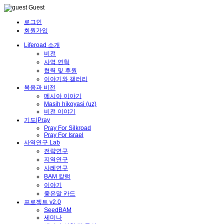
Guest
로그인
회원가입
Liferoad 소개
비전
사역 연혁
협력 및 후원
이야기와 갤러리
복음과 비전
메시아 이야기
Masih hikoyasi (uz)
비전 이야기
기도|Pray
Pray For Silkroad
Pray For Israel
사역연구 Lab
전략연구
지역연구
사례연구
BAM 칼럼
이야기
좋은말 카드
프로젝트 v2.0
SeedBAM
세미나