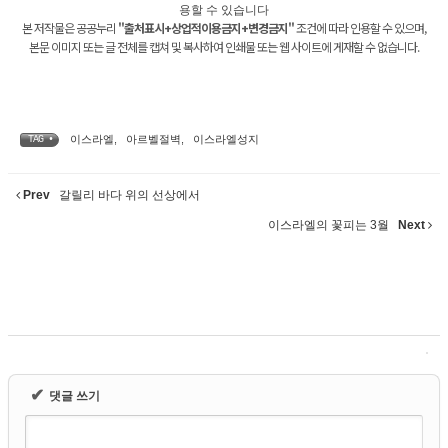
본 저작물은 공공누리
"출처표시+상업적이용금지+변경금지"
조건에 따라 인용할 수 있으며,
본문 이미지 또는 글 전체를 캡쳐 및 복사하여 인쇄물 또는 웹 사이트에 게재할 수 없습니다.
이스라엘
,
아르벨절벽
,
이스라엘성지
TAG •
Prev
갈릴리 바다 위의 선상에서
이스라엘의 꽃피는 3월
Next
✔
댓글 쓰기