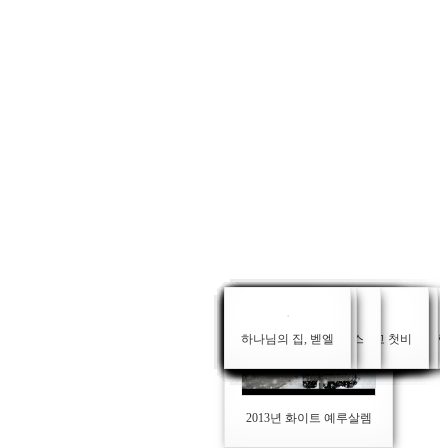
하나님의 집, 벧엘
예루살렘의 성전산
베들레헴의 크리스마스
갈릴리 해변
축복의 산, 그리심산 그리고 첫비
히브리대...
정통 유대인의 마을, 메아 쉐아림
푸른 광야와 풀을 뜯는 양떼
예수님 시대를 재현한 나사렛 마을
갈릴리 바다 위의 선상에서
갈릴리 풍경의 극치, 아르벨 절벽
이스라엘의 꽃피는 3월
네게브 사막 여행 3박4일 (1)
네게브 사막 여행 3박4일 (2)
아랍 커피와 바리스타 (라말라)
또다른 세상, 라말라 거리(2)
또다른 세상, 라말라 거리(1)
로쉬 하샤나(유대인의 새해)의 예루살
욤 키푸르(대속죄일)의 예루살렘
2013년 화이트 예루살렘