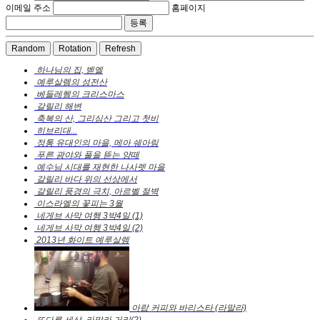
이메일 주소
홈페이지
Random
Rotation
Refresh
하나님의 집, 벧엘
예루살렘의 성전산
베들레헴의 크리스마스
갈릴리 해변
축복의 산, 그리심산 그리고 첫비
히브리대...
정통 유대인의 마을, 메아 쉐아림
푸른 광야와 풀을 뜯는 양떼
예수님 시대를 재현한 나사렛 마을
갈릴리 바다 위의 선상에서
갈릴리 풍경의 극치, 아르벨 절벽
이스라엘의 꽃피는 3월
네게브 사막 여행 3박4일 (1)
네게브 사막 여행 3박4일 (2)
2013년 화이트 예루살렘
아랍 커피와 바리스타 (라말라)
또다른 세상, 라말라 거리(2)