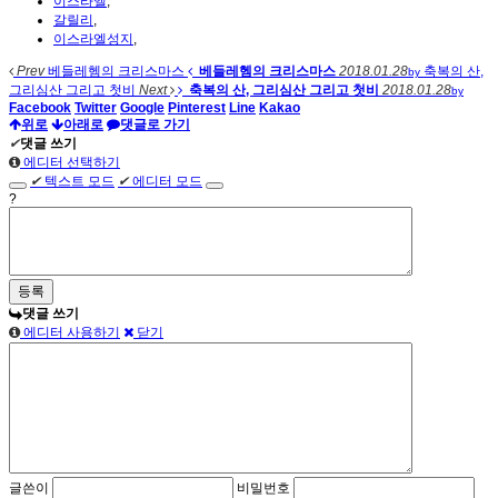
이스라엘
,
갈릴리
,
이스라엘성지
,
Prev
베들레헴의 크리스마스
베들레헴의 크리스마스
2018.01.28
축복의 산,
by
그리심산 그리고 첫비
Next
축복의 산, 그리심산 그리고 첫비
2018.01.28
by
Facebook
Twitter
Google
Pinterest
Line
Kakao
위로
아래로
댓글로 가기
✔
댓글 쓰기
에디터 선택하기
✔
텍스트 모드
✔
에디터 모드
?
댓글 쓰기
에디터 사용하기
닫기
글쓴이
비밀번호