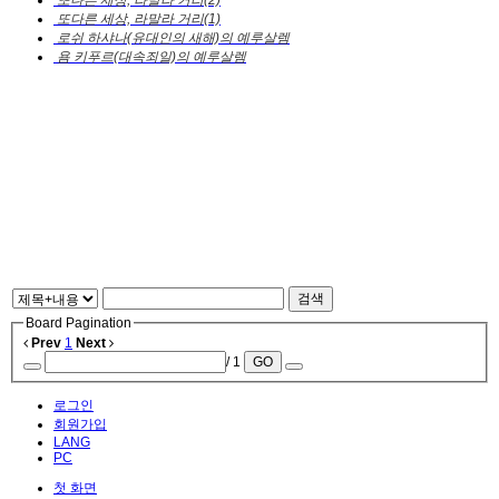
또다른 세상, 라말라 거리(1)
로쉬 하샤나(유대인의 새해)의 예루살렘
욤 키푸르(대속죄일)의 예루살렘
검색
Board Pagination
Prev
1
Next
/ 1
GO
로그인
회원가입
LANG
PC
첫 화면