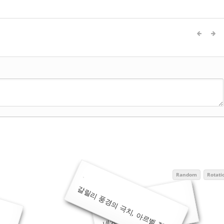
Random
Rotati
갈릴리 풍경의 극치, 아르벨 절벽
에서
네게브 사막 여행 3박4일 (1)