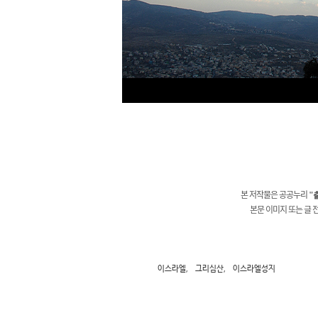
본 저작물은 공공누리
"
본문 이미지 또는 글 
이스라엘
,
그리심산
,
이스라엘성지
TAG •