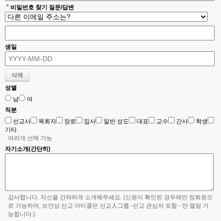
- 보유근거 : 정보주체의 동의
*
비밀번호 찾기 질문/답변
- 보유기간 : 회원탈퇴 전까지
3. 개인정보의 처리 및 보유 기간
①
<라이프로드 (LIFEROAD)>('라이프로드 (LIFEROAD)')
은(는) 법령에 따른 개인
생일
정보 보유·이용기간 또는 정보주체로부터 개인정보를 수집시에 동의 받은 개인정보
보유,이용기간 내에서 개인정보를 처리,보유합니다.
② 각각의 개인정보 처리 및 보유 기간은 다음과 같습니다.
성별
1.<홈페이지 회원가입 및 관리>
<홈페이지 회원가입 및 관리>와 관련한 개인정보는 수집.이용에 관한 동의일로부
남
여
터<회원탈퇴 전까지>까지 위 이용목적을 위하여 보유.이용됩니다.
직분
-보유근거 : 정보주체의 동의
선교사
목회자
장로
집사
일반 성도
대표
교수
간사
학생
-관련법령 :
기타
-예외사유 :
여러개 선택 가능
자기소개(간단히)
4. 정보주체와 법정대리인의 권리·의무 및 그 행사방법 이용자는 개인정보주체로써
다음과 같은 권리를 행사할 수 있습니다.
① 정보주체는 라이프로드 (LIFEROAD)에 대해 언제든지 개인정보 열람,정정,삭제,
처리정지 요구 등의 권리를 행사할 수 있습니다.
② 제1항에 따른 권리 행사는라이프로드 (LIFEROAD)에 대해 개인정보 보호법 시
감사합니다. 자신을 간략하게 소개해주세요. (신원이 확인된 경우에만 정회원으
행령 제41조제1항에 따라 서면, 전자우편, 모사전송(FAX) 등을 통하여 하실 수 있으
로 가능하며, 보안상 선교 아티클은 선교人그룹 -선교 관심자 포함 - 만 열람 가
며 라이프로드 (LIFEROAD)은(는) 이에 대해 지체 없이 조치하겠습니다.
능합니다.)