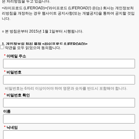
은 처리방침을 두고 있습니다.
<라이프로드 (LIFEROAD)>('라이프로드 (LIFEROAD)')
은(는) 회사는 개인정보처
리방침을 개정하는 경우 웹사이트 공지사항(또는 개별공지)을 통하여 공지할 것입
니다.
○ 본 방침은부터
2015
년
1
월
1
일부터 시행됩니다.
1. 개인정보의 처리 목적
<라이프로드 (LIFEROAD)>
약관을 모두 읽었으며 동의합니다.
('https://www.vialiferoad.org'이하 '라이프로드 (LIFEROAD)')
은(는) 개인정보를
다음의 목적을 위해 처리합니다. 처리한 개인정보는 다음의 목적이외의 용도로는
*
이메일 주소
사용되지 않으며 이용 목적이 변경될 시에는 사전동의를 구할 예정입니다.
*
비밀번호
가. 홈페이지 회원가입 및 관리
회원 가입의사 확인, 회원제 서비스 제공에 따른 본인 식별·인증, 회원자격 유지·관
리, 제한적 본인확인제 시행에 따른 본인확인, 서비스 부정이용 방지, 만14세 미만
비밀번호는 6자리 이상이어야 하며 영문과 숫자를 반드시 포함해야 합니다.
아동 개인정보 수집 시 법정대리인 동의 여부 확인, 각종 고지·통지, 고충처리 등을
*
목적으로 개인정보를 처리합니다.
비밀번호 확인
2. 개인정보 파일 현황
이름
1. 개인정보 파일명 : 라이프로드 홈페이지 회원 및 지원 관리
- 개인정보 항목 : 이메일, 휴대전화번호, 비밀번호 질문과 답, 비밀번호, 로그인ID,
*
닉네임
성별, 이름, 서비스 이용 기록, 접속 로그, 쿠키, 접속 IP 정보
- 수집방법 : 홈페이지